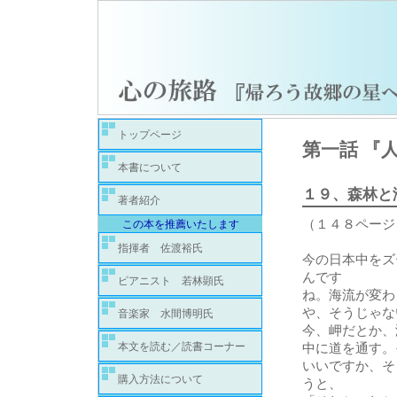
トップページ
第一話 『
本書について
１９、
森林と
著者紹介
（１４８ページ
この本を推薦いたします
指揮者 佐渡裕氏
今の日本中をズ
んです
ピアニスト 若林顕氏
ね。海流が変わ
や、そうじゃな
音楽家 水間博明氏
今、岬だとか、
本文を読む／読書コーナー
中に道を通す。
いいですか、そ
購入方法について
うと、