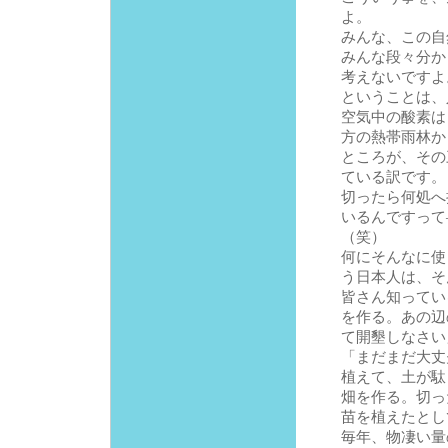
よ。
みんな、この自
みんな段々分か
考えないですよ
ということは、
空気中の酸素は
方の熱帯雨林か
ところが、その
ている訳です。
切ったら何処へ
いるんですって
（笑）
何にそんなに使
う日本人は、そ
皆さん知ってい
を作る。あの辺
て開墾しなさい
「まだまだ大丈
植えて、土が駄
畑を作る。切っ
苗を植えたとし
毎年、物凄い量