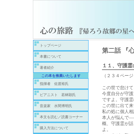
トップページ
第二話 『
本書について
１１、
守護霊
著者紹介
（２３４ページ
この本を推薦いたします
指揮者 佐渡裕氏
この世で怠けて
今度自分が守護
ピアニスト 若林顕氏
ですよ。守護霊
この世に出て来
音楽家 水間博明氏
私の処に個人相
本文を読む／読書コーナー
本人が悩んで―
概、守護霊が話
購入方法について
よ。