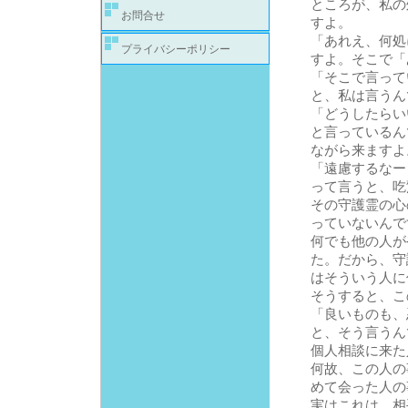
ところが、私の
お問合せ
すよ。
「あれえ、何処
プライバシーポリシー
すよ。そこで「
「そこで言って
と、私は言うん
「どうしたらい
と言っているん
ながら来ますよ
「遠慮するなー
って言うと、吃
その守護霊の心
っていないんで
何でも他の人が
た。だから、守
はそういう人に
そうすると、こ
「良いものも、
と、そう言うん
個人相談に来た
何故、この人の
めて会った人の
実はこれは、相