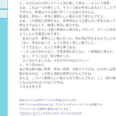
に、その人の心の中にスーッと光が射して来る――そういう世界。
まあ、これは一つの例として、そういう処が本当にあるということで
ですから、私達はそんな処に行くことはありませんよ。
私達は、明るい、本当に素晴らしい処から出て来たんですよ。
まあ、この世的に説明すると、若草色のような柔らかい芝生があって
明るさではなくて、物凄く明るい処ですね。
或る時、私がそういう処に肉体から抜け出して行って、スーッと自分
そうしたら守護霊が出て来て、
「あなたは今、素晴らしい処に行った。何か気が付きませんでしたか
「はい、芝生があって、とても明るく美しい処でした」
「そうではない。もっと大事な事である」
――さっぱり分からない。注意意識が足らない。一所懸命に考えた、
「あっ、そういえば、影が無かった」
「よく分かりましたね。それが分かればよろしい」
と、そう言われた。
あの世は影の無い世界、明るい世界。当然そうですね、心の中には影
影があるのは、この世と地獄の世界だけなんですね。
みんな、こういう素晴らしい処から出て来たんですよ。ここ（影の無
にならなければいけないですね。
１９８０年５月
続きのページはPDFファイルで作成されています。
PDFファイルを見るためには、アドビリーダーというソフトが必要です。
アドビリーダーは無料で配布されています。
下記ボタンをクリックするとダウンロードができます。