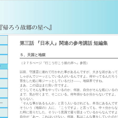
第三話 『日本人』関連の参考講話 短編集
５、
天国と地獄
（２７５ぺージ『行こう行こう彼の岸へ』参照）
す
以前、守護霊に連れて行かれた事があるんですが、大きな岩があって
しゃがんでジーッとしている人がいるんですよ。何やってるんだろう
苔生した処に唯ジーッとしているだけ――。地獄界ですね。
まあ、この辺はまだ良い方ですよ。
どうしてそんな事をやっているのか、何故、自分がそんな処にいるの
まで、気が付くまで、そこにいる。何年掛かるか分からないですよ。
ならない。
ー
「そんな事があるもんか」と言う人いるけれども、本当にあるんです
そういう（地獄の）人に、「こうですよ」と言っても、中々分からな
た時に造りだした、そういう意識で凝り固まっているからなんですよ
自分が「あー、これはいけない。何故、私はこんな事をしていたのだ