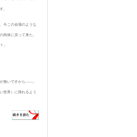
す。
、今この会場のような
の肉体に戻って来た。
？」
が無いですから――。
い世界）に帰れるよう