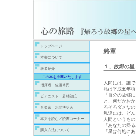
トップページ
終章
本書について
１、
故郷の星
著者紹介
この本を推薦いたします
人間には、誰で
指揮者 佐渡裕氏
私は平成五年頃
「自分の故郷に
ピアニスト 若林顕氏
と、何だかおか
ろそろダメなの
音楽家 水間博明氏
私達には、どん
本文を読む／読書コーナー
人間というもの
「あなたの帰る
購入方法について
「星は何処にあ