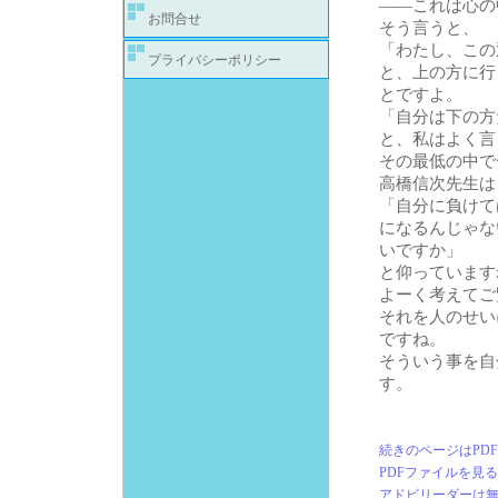
――これは心の
お問合せ
そう言うと、
「わたし、この
プライバシーポリシー
と、上の方に行
とですよ。
「自分は下の方
と、私はよく言
その最低の中で
高橋信次先生は
「自分に負けて
になるんじゃな
いですか」
と仰っています
よーく考えてご
それを人のせい
ですね。
そういう事を自
す。
続きのページはPD
PDFファイルを見
アドビリーダーは